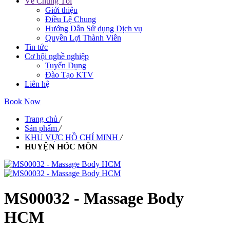
Về Chúng Tôi
Giới thiệu
Điều Lệ Chung
Hướng Dẫn Sử dụng Dịch vụ
Quyền Lợi Thành Viên
Tin tức
Cơ hội nghề nghiệp
Tuyển Dụng
Đào Tạo KTV
Liên hệ
Book Now
Trang chủ
/
Sản phẩm
/
KHU VỰC HỒ CHÍ MINH
/
HUYỆN HÓC MÔN
MS00032 - Massage Body
HCM