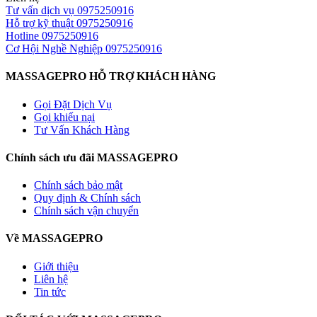
Tư vấn dịch vụ
0975250916
Hỗ trợ kỹ thuật
0975250916
Hotline
0975250916
Cơ Hội Nghề Nghiệp
0975250916
MASSAGEPRO HỖ TRỢ KHÁCH HÀNG
Gọi Đặt Dịch Vụ
Gọi khiếu nại
Tư Vấn Khách Hàng
Chính sách ưu đãi MASSAGEPRO
Chính sách bảo mật
Quy định & Chính sách
Chính sách vận chuyển
Về MASSAGEPRO
Giới thiệu
Liên hệ
Tin tức