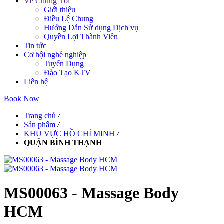
Về Chúng Tôi
Giới thiệu
Điều Lệ Chung
Hướng Dẫn Sử dụng Dịch vụ
Quyền Lợi Thành Viên
Tin tức
Cơ hội nghề nghiệp
Tuyển Dụng
Đào Tạo KTV
Liên hệ
Book Now
Trang chủ
/
Sản phẩm
/
KHU VỰC HỒ CHÍ MINH
/
QUẬN BÌNH THẠNH
MS00063 - Massage Body
HCM