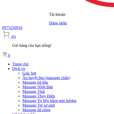
Tài khoản
Đăng nhập
0975250916
(0)
Giỏ hàng của bạn trống!
0
Trang chủ
Dịch vụ
Giác hơi
Ấn huyệt đạo (massage chân)
Massage bà bầu
Massage Nhật Bản
Massage Thái
Massage Thụy Điển
Massage Trị liệu bằng mùi hương
Massage Trẻ sơ sinh
Massage đá nóng