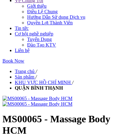
Về Chúng Tôi
Giới thiệu
Điều Lệ Chung
Hướng Dẫn Sử dụng Dịch vụ
Quyền Lợi Thành Viên
Tin tức
Cơ hội nghề nghiệp
Tuyển Dụng
Đào Tạo KTV
Liên hệ
Book Now
Trang chủ
/
Sản phẩm
/
KHU VỰC HỒ CHÍ MINH
/
QUẬN BÌNH THẠNH
MS00065 - Massage Body
HCM