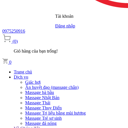
Tài khoản
Đăng nhập
0975250916
(0)
Giỏ hàng của bạn trống!
0
Trang chủ
Dịch vụ
Giác hơi
Ấn huyệt đạo (massage chân)
Massage bà bầu
Massage Nhật Bản
Massage Thái
Massage Thụy Điển
Massage Trị liệu bằng mùi hương
Massage Trẻ sơ sinh
Massage đá nóng