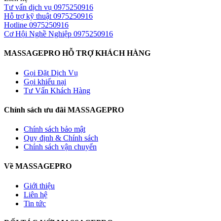
Tư vấn dịch vụ
0975250916
Hỗ trợ kỹ thuật
0975250916
Hotline
0975250916
Cơ Hội Nghề Nghiệp
0975250916
MASSAGEPRO HỖ TRỢ KHÁCH HÀNG
Gọi Đặt Dịch Vụ
Gọi khiếu nại
Tư Vấn Khách Hàng
Chính sách ưu đãi MASSAGEPRO
Chính sách bảo mật
Quy định & Chính sách
Chính sách vận chuyển
Về MASSAGEPRO
Giới thiệu
Liên hệ
Tin tức