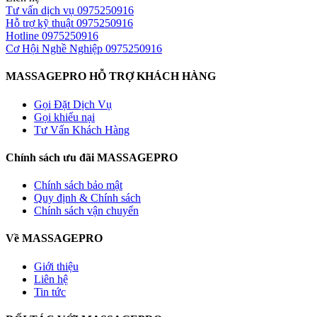
Tư vấn dịch vụ
0975250916
Hỗ trợ kỹ thuật
0975250916
Hotline
0975250916
Cơ Hội Nghề Nghiệp
0975250916
MASSAGEPRO HỖ TRỢ KHÁCH HÀNG
Gọi Đặt Dịch Vụ
Gọi khiếu nại
Tư Vấn Khách Hàng
Chính sách ưu đãi MASSAGEPRO
Chính sách bảo mật
Quy định & Chính sách
Chính sách vận chuyển
Về MASSAGEPRO
Giới thiệu
Liên hệ
Tin tức