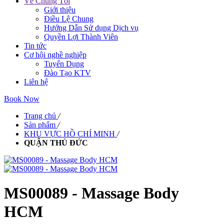
Về Chúng Tôi
Giới thiệu
Điều Lệ Chung
Hướng Dẫn Sử dụng Dịch vụ
Quyền Lợi Thành Viên
Tin tức
Cơ hội nghề nghiệp
Tuyển Dụng
Đào Tạo KTV
Liên hệ
Book Now
Trang chủ
/
Sản phẩm
/
KHU VỰC HỒ CHÍ MINH
/
QUẬN THỦ ĐỨC
MS00089 - Massage Body
HCM