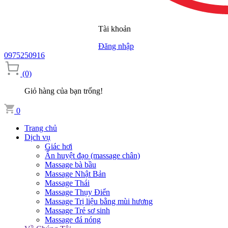
Tài khoản
Đăng nhập
0975250916
(0)
Giỏ hàng của bạn trống!
0
Trang chủ
Dịch vụ
Giác hơi
Ấn huyệt đạo (massage chân)
Massage bà bầu
Massage Nhật Bản
Massage Thái
Massage Thụy Điển
Massage Trị liệu bằng mùi hương
Massage Trẻ sơ sinh
Massage đá nóng