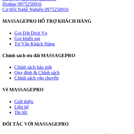
Hotline
0975250916
Cơ Hội Nghề Nghiệp
0975250916
MASSAGEPRO HỖ TRỢ KHÁCH HÀNG
Gọi Đặt Dịch Vụ
Gọi khiếu nại
Tư Vấn Khách Hàng
Chính sách ưu đãi MASSAGEPRO
Chính sách bảo mật
Quy định & Chính sách
Chính sách vận chuyển
Về MASSAGEPRO
Giới thiệu
Liên hệ
Tin tức
ĐỐI TÁC VỚI MASSAGEPRO