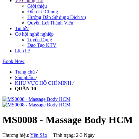
Về Chúng Tôi
Giới thiệu
Điều Lệ Chung
Hướng Dẫn Sử dụng Dịch vụ
Quyền Lợi Thành Viên
Tin tức
Cơ hội nghề nghiệp
Tuyển Dụng
Đào Tạo KTV
Liên hệ
Book Now
Trang chủ
/
Sản phẩm
/
KHU VỰC HỒ CHÍ MINH
/
QUẬN 10
MS0008 - Massage Body HCM
Thương hiệu:
Yến Sào
|
Tình trạng:
2-3 Ngày