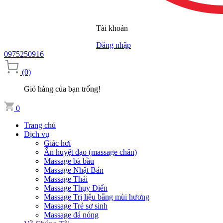
Tài khoản
Đăng nhập
0975250916
(0)
Giỏ hàng của bạn trống!
0
Trang chủ
Dịch vụ
Giác hơi
Ấn huyệt đạo (massage chân)
Massage bà bầu
Massage Nhật Bản
Massage Thái
Massage Thụy Điển
Massage Trị liệu bằng mùi hương
Massage Trẻ sơ sinh
Massage đá nóng