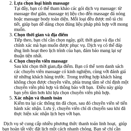
Lựa chọn loại hình massage
Tại đây, bạn có thể tham khảo các gói dịch vụ massage: từ
massage thư giãn, massage trị liệu cho đến massage đá nóng
hoặc massage body toàn diện. Mỗi loại đều được mô tả chi
tiết, giúp bạn dễ dàng chọn đúng liệu pháp phù hợp với mong
muốn.
Chọn thời gian và địa điểm
Tiếp theo, bạn chỉ cần chọn ngày, giờ, thời gian và địa chỉ
chính xác mà bạn muốn được phục vụ. Dịch vụ có thể đáp
ứng linh hoạt theo lịch trình của bạn, đảm bảo mang lại sự
thuận tiện nhất.
Chọn chuyên viên massage
Sau khi chọn thời gian,địa điểm. Bạn có thể xem danh sách
các chuyên viên massage có kinh nghiệm, cùng với đánh giá
từ những khách hàng trước. Trong trường hợp khách hàng
không chọn được chuyên viên, phía trung tâm sẽ chỉ định một
chuyên viên phù hợp và thông báo với bạn. Điều này giúp
bạn yên tâm hơn khi lựa chọn chuyên viên phù hợp.
Xác nhận và thanh toán
Kiểm tra lại các thông tin đã chọn, sau đó chuyên viên sẽ tiến
hành xác nhận. Lưu ý, chuyên viên chỉ di chuyển sau khi đã
thực hiện xác nhận lịch hẹn với bạn.
Dịch vụ sẽ cung cấp nhiều phương thức thanh toán linh hoạt, giúp
bạn hoàn tất việc đặt lịch một cách nhanh chóng. Bạn sẽ chỉ cần