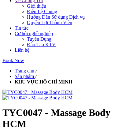
Về Chúng Tôi
Giới thiệu
Điều Lệ Chung
Hướng Dẫn Sử dụng Dịch vụ
Quyền Lợi Thành Viên
Tin tức
Cơ hội nghề nghiệp
Tuyển Dụng
Đào Tạo KTV
Liên hệ
Book Now
Trang chủ
/
Sản phẩm
/
KHU VỰC HỒ CHÍ MINH
TYC0047 - Massage Body
HCM