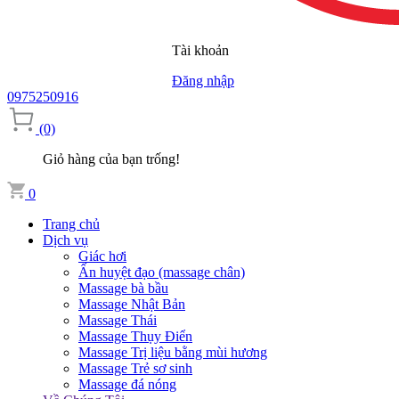
Tài khoản
Đăng nhập
0975250916
(0)
Giỏ hàng của bạn trống!
0
Trang chủ
Dịch vụ
Giác hơi
Ấn huyệt đạo (massage chân)
Massage bà bầu
Massage Nhật Bản
Massage Thái
Massage Thụy Điển
Massage Trị liệu bằng mùi hương
Massage Trẻ sơ sinh
Massage đá nóng