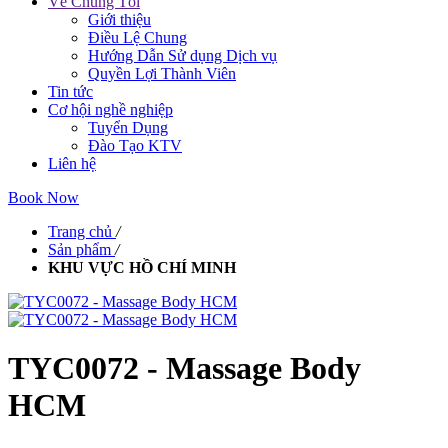
Về Chúng Tôi
Giới thiệu
Điều Lệ Chung
Hướng Dẫn Sử dụng Dịch vụ
Quyền Lợi Thành Viên
Tin tức
Cơ hội nghề nghiệp
Tuyển Dụng
Đào Tạo KTV
Liên hệ
Book Now
Trang chủ
/
Sản phẩm
/
KHU VỰC HỒ CHÍ MINH
TYC0072 - Massage Body
HCM