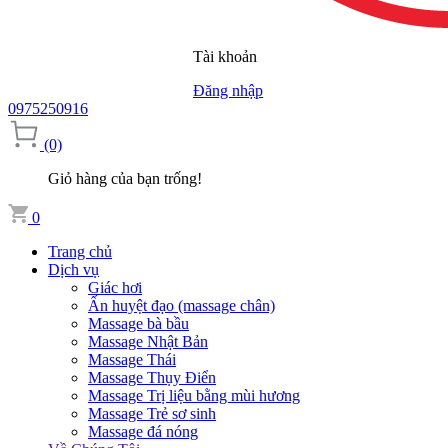
Tài khoản
Đăng nhập
0975250916
(0)
Giỏ hàng của bạn trống!
0
Trang chủ
Dịch vụ
Giác hơi
Ấn huyệt đạo (massage chân)
Massage bà bầu
Massage Nhật Bản
Massage Thái
Massage Thụy Điển
Massage Trị liệu bằng mùi hương
Massage Trẻ sơ sinh
Massage đá nóng