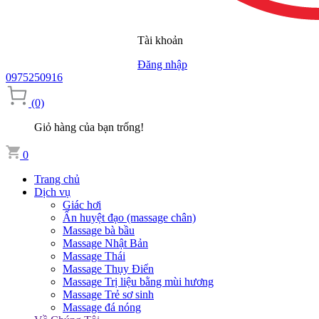
Tài khoản
Đăng nhập
0975250916
(0)
Giỏ hàng của bạn trống!
0
Trang chủ
Dịch vụ
Giác hơi
Ấn huyệt đạo (massage chân)
Massage bà bầu
Massage Nhật Bản
Massage Thái
Massage Thụy Điển
Massage Trị liệu bằng mùi hương
Massage Trẻ sơ sinh
Massage đá nóng