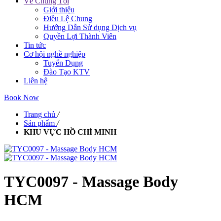
Về Chúng Tôi
Giới thiệu
Điều Lệ Chung
Hướng Dẫn Sử dụng Dịch vụ
Quyền Lợi Thành Viên
Tin tức
Cơ hội nghề nghiệp
Tuyển Dụng
Đào Tạo KTV
Liên hệ
Book Now
Trang chủ
/
Sản phẩm
/
KHU VỰC HỒ CHÍ MINH
TYC0097 - Massage Body
HCM