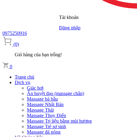
Tài khoản
Đăng nhập
0975250916
(0)
Giỏ hàng của bạn trống!
0
Trang chủ
Dịch vụ
Giác hơi
Ấn huyệt đạo (massage chân)
Massage bà bầu
Massage Nhật Bản
Massage Thái
Massage Thụy Điển
Massage Trị liệu bằng mùi hương
Massage Trẻ sơ sinh
Massage đá nóng