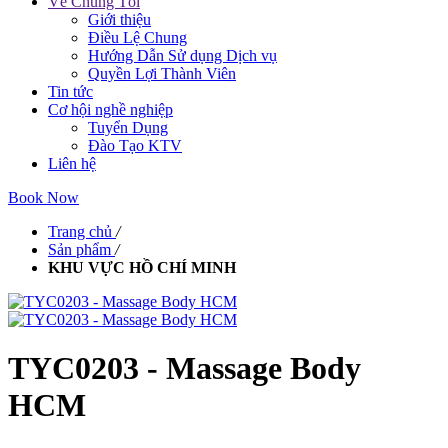
Về Chúng Tôi
Giới thiệu
Điều Lệ Chung
Hướng Dẫn Sử dụng Dịch vụ
Quyền Lợi Thành Viên
Tin tức
Cơ hội nghề nghiệp
Tuyển Dụng
Đào Tạo KTV
Liên hệ
Book Now
Trang chủ
/
Sản phẩm
/
KHU VỰC HỒ CHÍ MINH
TYC0203 - Massage Body
HCM