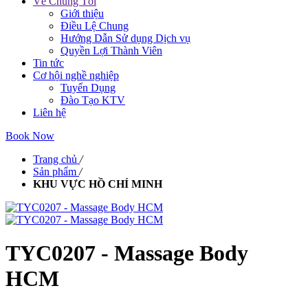
Về Chúng Tôi
Giới thiệu
Điều Lệ Chung
Hướng Dẫn Sử dụng Dịch vụ
Quyền Lợi Thành Viên
Tin tức
Cơ hội nghề nghiệp
Tuyển Dụng
Đào Tạo KTV
Liên hệ
Book Now
Trang chủ
/
Sản phẩm
/
KHU VỰC HỒ CHÍ MINH
TYC0207 - Massage Body
HCM