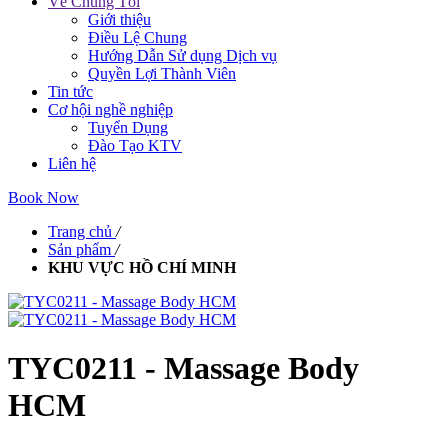
Về Chúng Tôi
Giới thiệu
Điều Lệ Chung
Hướng Dẫn Sử dụng Dịch vụ
Quyền Lợi Thành Viên
Tin tức
Cơ hội nghề nghiệp
Tuyển Dụng
Đào Tạo KTV
Liên hệ
Book Now
Trang chủ
/
Sản phẩm
/
KHU VỰC HỒ CHÍ MINH
TYC0211 - Massage Body
HCM