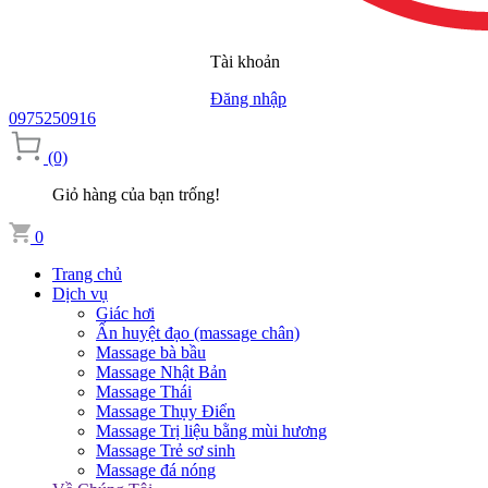
Tài khoản
Đăng nhập
0975250916
(0)
Giỏ hàng của bạn trống!
0
Trang chủ
Dịch vụ
Giác hơi
Ấn huyệt đạo (massage chân)
Massage bà bầu
Massage Nhật Bản
Massage Thái
Massage Thụy Điển
Massage Trị liệu bằng mùi hương
Massage Trẻ sơ sinh
Massage đá nóng