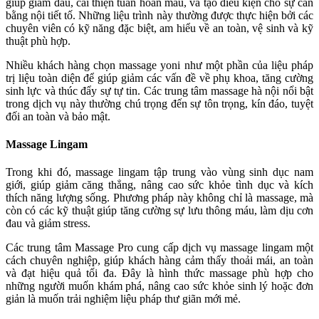
giúp giảm đau, cải thiện tuần hoàn máu, và tạo điều kiện cho sự cân
bằng nội tiết tố. Những liệu trình này thường được thực hiện bởi các
chuyên viên có kỹ năng đặc biệt, am hiểu về an toàn, vệ sinh và kỹ
thuật phù hợp.
Nhiều khách hàng chọn massage yoni như một phần của liệu pháp
trị liệu toàn diện để giúp giảm các vấn đề về phụ khoa, tăng cường
sinh lực và thúc đẩy sự tự tin. Các trung tâm massage hà nội nổi bật
trong dịch vụ này thường chú trọng đến sự tôn trọng, kín đáo, tuyệt
đối an toàn và bảo mật.
Massage Lingam
Trong khi đó, massage lingam tập trung vào vùng sinh dục nam
giới, giúp giảm căng thẳng, nâng cao sức khỏe tình dục và kích
thích năng lượng sống. Phương pháp này không chỉ là massage, mà
còn có các kỹ thuật giúp tăng cường sự lưu thông máu, làm dịu cơn
đau và giảm stress.
Các trung tâm Massage Pro cung cấp dịch vụ massage lingam một
cách chuyên nghiệp, giúp khách hàng cảm thấy thoải mái, an toàn
và đạt hiệu quả tối đa. Đây là hình thức massage phù hợp cho
những người muốn khám phá, nâng cao sức khỏe sinh lý hoặc đơn
giản là muốn trải nghiệm liệu pháp thư giãn mới mẻ.