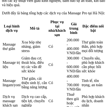
bởi các kỹ thuật viên giàu kinh nghiệm, đảm bảo sự an toàn, kín đáo
và hiệu quả.
Dưới đây là bảng tổng hợp các dịch vụ của Massage Pro tại Hà Nội:
Phục vụ
Giá
Loại hình
tại
Đặc điểm nổi
Mô tả
trung
dịch vụ
nhà/khách
bật
bình
sạn
200.000
Xoa bóp nhẹ
Thư giãn toàn
Massage
-
nhàng, giảm
Có
thân, phù hợp
thư giãn
400.000
stress
mọi đối tượng
VNĐ/lần
Giảm đau cơ,
300.000
Chuyên sâu,
Massage trị
thoái hóa, điều
-
phù hợp khách
Có
liệu
trị các vấn đề
600.000
cần phục hồi
sức khỏe
VNĐ/lần
sức khỏe
400.000
Thư giãn, cải
Massage
-
Tinh tế, tôn
thiện sinh lý, cân
Có
lingam/yoni
700.000
trọng, an toàn
bằng năng lượng
VNĐ/lần
Thuê
Dịch vụ
Dịch vụ cao cấp,
Phù hợp khách
theo gói
massage
tiện lợi, chuyên
Có
du lịch, doanh
hoặc
khách sạn
nghiệp
nhân