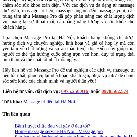
chăm sóc sức khỏe toàn diện. Với các dịch vụ đa dạng từ massage
thư giãn, massage trị liệu, massage lingam đến massage yoni, các
trung tâm như Massage Pro đã góp phần nâng cao chất lượng dịch
vụ, mang lại sự thoải mái, cân bằng năng lượng và sức khỏe cho
khách hàng.
Lựa chọn Massage Pro tại Hà Nội, khách hàng không chỉ được
hưởng dịch vụ chuyên nghiệp, linh hoạt và giá cả hợp lý mà còn
yên tâm về chất lượng và sự an toàn tuyệt đối. Điều này giúp mọi
người có thể tận hưởng cuộc sống trọn vẹn hơn, duy trì trạng thái
tinh thần và thể chất tốt nhất mỗi ngày.
Hãy liên hệ với Massage Pro để trải nghiệm các dịch vụ massage trị
liệu tốt nhất, phục vụ tại nhà hoặc khách sạn, phục vụ 24/7 để chăm
sóc sức khỏe của chính mình và người thân yêu!
Liên hệ tư vấn, đặt dịch vụ:
0975.250.916
hoặc
0978.562.574
Từ khóa:
Massage trị liệu tại Hà Nội
Tin liên quan
Bấm huyệt chữa đau vai gáy ở đâu tốt?
Home massage service Ha Noi - Massage pro
Service provider hanoi massage hotel reputation, quality in Ha