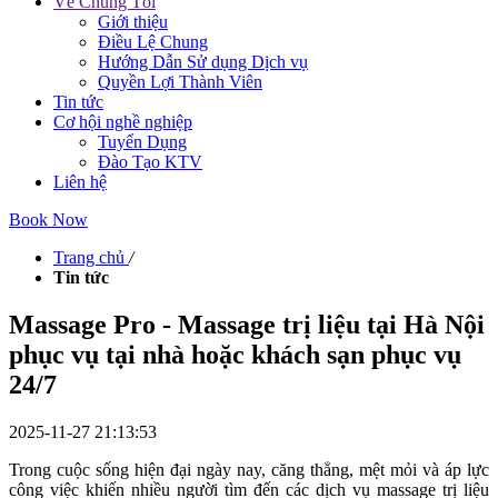
Về Chúng Tôi
Giới thiệu
Điều Lệ Chung
Hướng Dẫn Sử dụng Dịch vụ
Quyền Lợi Thành Viên
Tin tức
Cơ hội nghề nghiệp
Tuyển Dụng
Đào Tạo KTV
Liên hệ
Book Now
Trang chủ
/
Tin tức
Massage Pro - Massage trị liệu tại Hà Nội
phục vụ tại nhà hoặc khách sạn phục vụ
24/7
2025-11-27 21:13:53
Trong cuộc sống hiện đại ngày nay, căng thẳng, mệt mỏi và áp lực
công việc khiến nhiều người tìm đến các dịch vụ massage trị liệu