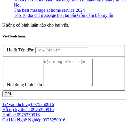
Noi
The best massage at home service 2024
Top 10 đia chỉ massage thái tại Sài Gòn đảm bảo uy tín
Không có bình luận nào cho bài viết.
Viết bình luận:
Họ & Tên đệm
Nội dung bình luận
Gửi
Tư vấn dịch vụ
0975250916
Hỗ trợ kỹ thuật
0975250916
Hotline
0975250916
Cơ Hội Nghề Nghiệp
0975250916