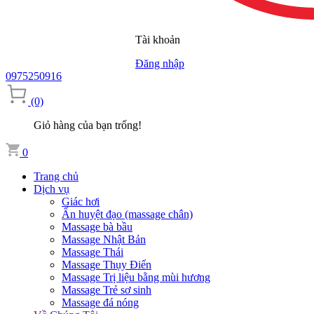
Tài khoản
Đăng nhập
0975250916
(0)
Giỏ hàng của bạn trống!
0
Trang chủ
Dịch vụ
Giác hơi
Ấn huyệt đạo (massage chân)
Massage bà bầu
Massage Nhật Bản
Massage Thái
Massage Thụy Điển
Massage Trị liệu bằng mùi hương
Massage Trẻ sơ sinh
Massage đá nóng